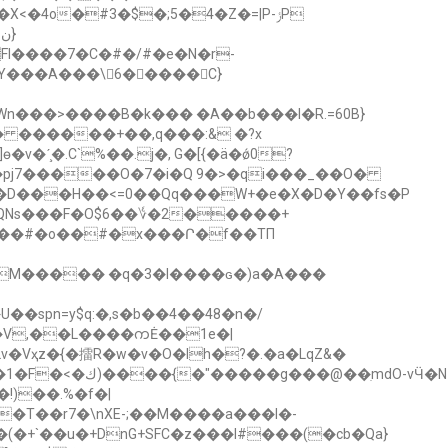
I����7�C�#�/#�e�N�r-
��Y���A���\6�����C}
�pj7�����O�7�i�Q 9�>�qi���_��O�
�D���H��<=0��Qq���W+�e�X�D�Y��fs�P
L� QNs���F�O$6��؇�2�����+
JF��#�o��#�x���Ր�f��TΠ
̩M����� �q�3�l����ɢ�)a�A���
�ʋ�V,��L����ကĖ��1e�|
ҳz�{�擂R�w�v�O�Ih�?�.�a�LqZ&�
@��ִmdO-vӴ�N
�(�+`��u�+DnG+SFC�z���l#���(�cb�Qa}