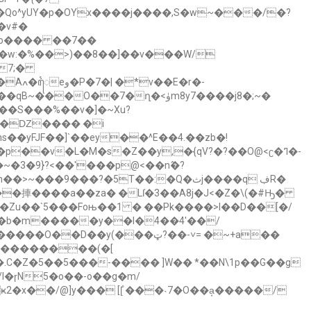
�Qo^yUY�p�OYx����j����,S�w~���/�?
�v#�
�7;�
�r�-
��S���%��v�]�~Xu?
3$�Ǳ���� �i
��yFJF��]`��ey��^E��4.��zb�!
p��v�L�M�s�Z��y,�{qV?�?��O@<ʗ�ߣ�-
9}?<��'���p@<��n߮�?
��捙����a��za� �Lſ�3��A8j�J<�Z�\(�#Ԣ�
��b�m�����y��I�4��4'��/
y(���ټ?��-˅= �~+a��
l�ɼN5�o��-o��g�m/