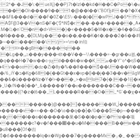
Xj)��P)7t�IzI��kd�H��C�Po�\�ߛ����Nq��z��3��:��� �0�}
�v���O֔n����9�� 1�@��l��\"BOf}j# ��?
&F&���d���F�0Z�\E5\-���Į�[�wPJ��5*fJ�
�A$F@3��V�nS�F�Ҁ$*ƖN$�r. ��-���+�����
��.M�;�n`C�n�d>V �)�<����5�W�x��4��
R�N����_�[OLMg�� ��s��,���K�t�;���2�6��
�E_^��������/
v��oo;�ǳ�Zi�8y�%��8���$��U���W��$]
>Y�_U�/N��}��^_&�����Y��ɛ��������C��~��
��]]�������Wڷ�����$o>�7����͛ƻ�ƍ{�?�~)}����
������v�==��-�O�\o��q��]�/G���$�p~���