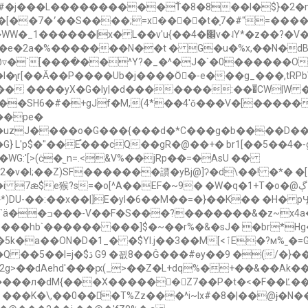
��>���K+ n����-
v�˨Y*�z��?�V��k!~�8��t2诼y��xM�)$� ��CB;|
P�e�2a�%�������N��t � G�u�%x,��N�dB
�������:���̿CW|W ��ܘvj��h�f�1� ���T;�MS~r+��p>i+�&
6�#�+gJf�M,(4*��4'ǒ���V�[�����j�>)�!+��_
�uzJ����o�G���{���d�*C���g�b����D���
} L'p$�"��E֯���cQ��gR�@��+� br1[��5��4�-
v�I;��Z)SF�������䜖�yBj@]ʔ�d\��! �*� �[7�)���
��EF�~9� �W�q�1+T�o�@ڳZ��M��9lX�$rG�+�L^vTH��V,T-=*[�-|
)DU-�
�:��x��|]E�yI�6��M��=�}��K�� �H� pӋ
3�ȓ� �ʠ>n��� !�
-���hb`������ ���]$�~��r%�&�sJ� �br*H
$Yl.j��3��M[<ٱE�?м%˷�=GÔ���6����mr3a�/�-
�t��r ?��b7��(HV3fw��ĸ>f�
�����л�dM{���X������ُZ7��P�t�<�F��Ľ��
 ���K�\,��0��⎕�T%Zz���^i~lx#�8�|��@ɉ�