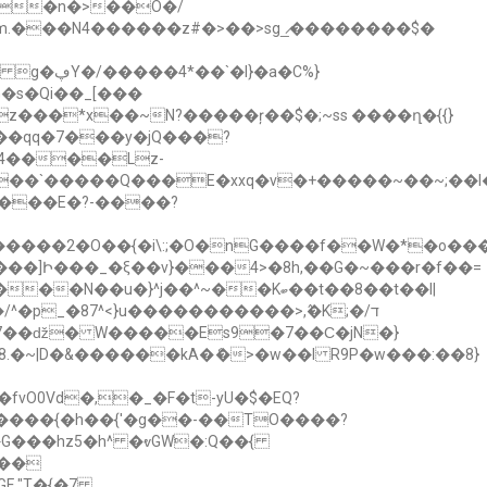
�a�C%}
�s�Qi��_[���
>9q��`�����Q���E�xxq�v�+�����~��~
���E�?-����?
����2�O��{�i\:;�O�nG����f��W�*�o��
��]Ի���_�ξ��v}���4>�8h,��G�~���r�f��=
O0Vd�,�_�F�t-yU�$�EQ?
���