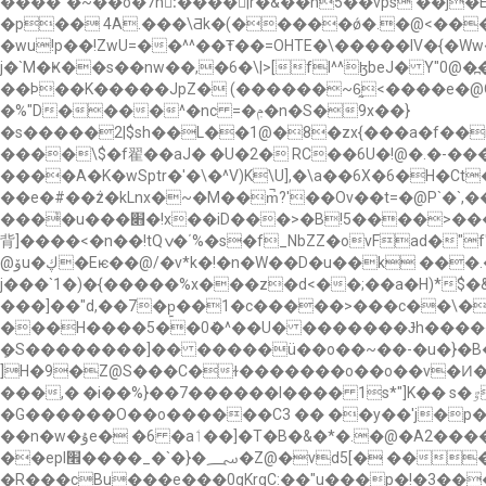
����"�~��o�7n:ُ���� |r�&��n5��vps'��j�EV1�K�V��C/��
�p�� 4A.���\Ƌk�(�����
ǿ�.�@<��
�wu!p��!ZwU=��^^��Ŧ��=OHTE�\�����IV�{
j�`M�Ҝ��s��nw��,�6�\|>[fl^^߭ɮbeJ� 
��Þ��K�����JpZ� (������~6̰<����e�@Q
�%"D����^�nc =�ݦ�n�S�9x��}
�s�����2|$sh��L��1@�8�zx{���a�f��nc�١�N�����@�>.���js�%����+���x���*�ik�,�b��H BQ{X$Ikt ٨���
����\$�f翟��aJ� �U�2� RC��6U�!@�.�-
����A�K�wSptr�'�\�^V)K\U],�\a��6X�6�H�Ct
��e�#��݅z�kLnx�~�M��m̚?'��Ov��t=�@P`�
���҆�u���׋�!x��iD���>�B!5��
背]����<�n��!tQݍ�΄%�s�f_NbZZ�ovFad�"f"!nJ(� 04�[%C � �W�$\*omn �� Y!�-2�.�א�p�͚s�772 �?Ks����3[�M�K���j���z3�w�-
@ۆu�ڮ�Eѥ��@/�v*k�!�n�W��D�u��k ���.��_�N�|;,�Wl~śD�4��qCܓ"*C0���� �U��A�¬�;F#D��tU=Cv �e��u� :d����
j���`1�)�{�����%x���z�d<��;��a�H)*$�
���]��"d,��7�p͍��1�c�����>���c��\�
���H����5��0ܿ�^��U� �������Ɉh������Yu�B
ܻ�S��������]�� �����܏ü��o��~��-�u�}�B�*���Gz$���ϱ�
]H�9�Z@S���C�ɫ�������o��o��v�Ͷ��
���,� �i��%}��7������I���� 1s*"]K�� s�ٷ�����k{@�r:?�P�K ��b65�~���>k#:Y�=b�:�^]���}.���$������e�_ڛv����e��Q劾
�G������O��o������C3 �� ��y��'j�p�)�+yq�up��]lݓ� |�d�����R�/5��?�V��F7����7
��n�w�ۇe� �6 �aٲ��]�T�B�&�*�.�@�A2���������+\ ����e���)�p�Cz�fĄ����t?zع�E}*у�Mm����
��epl؄�{�`�_����׮�Z@�vd5[� ���>��T7] aU+ )FG�����2�1'���!U�@�������%p/���}
�R���cBu���e���0gKrgC:��"u���p�!�3��