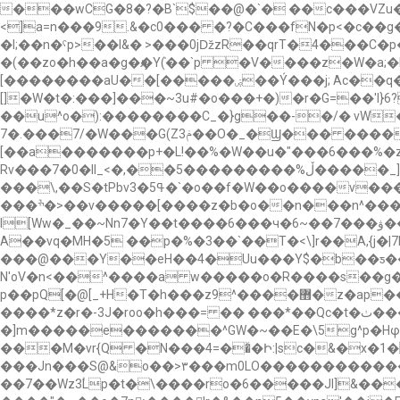
���wCG�8�?�B`$��@�`� ��c���VZu����|�
<]a=n���9.&�c0��� �?�C���fN�p<�c��g�zT�t�����&�
�I;��n�ˤp>��l&� >���0jǅzR��qrT�4���C�
�(��zo�h��a�g�ԓ�Y(֫��`p �V����z�W�a;
[��������aU��[�����ۻ��Ý���j; Ac��q�z�^ .�0}xX��v�h�� ���n��K��������`:���r�>�Vw��!\ ��n�nW����:,k� !
[]�W�t�:���]���~3u#�o���+�)�r�G=��'l}6?�[���%}M�ϼ�*��v�
��u^o�):��������C_�}g��-�/� vW��v�S�
7�.���7/�W���G(Zݥ3��O�_�Ϣ��� ����8���� �Wg`pr���S8�a�y�nm^\n�<��x��>����G�5><�¢�Y]V�`��]p���$�>
[��a�������p+�L!��%�W��u�"���6���%�z�����>~$� �ۮ�)� R�
Rv���7�0�ll_<�,��5���������%ڵ�����_]��~4���o}
���\,��S�tPbv3�5ߟ�`�o��f�W��o����v������t�j�h��|Kgg����ӛ�_����Jpuv�ο�\嘿���sv��4����?�����f?��}ۿy �i����1�
���ׯ�>��v�����[����z�b�ο��n���n^����z�J�?��R��gp��{�}?C��B\����a(w�ڮ.7xSu?nEo����{��%8�y�Vi��0X]^��>�)�հ쮆
I[Ww�_��~Nn7�Y��t����6���ч�6~��7���ۋ��g���RX��}1�����2>9�&<��x�ǫ�����"���-������dg��!�\qq�Ɓ.�Rw;�m9���O
A�
�vq�MH�5 ��p�%�3��`��T�<\]r��A,{j
���@���Y��eH��4�Uu���Y$�b��ƽ����U:��|�^Ƴ7�[���d��zةnߜ
N'oV�n<��^����a w�����o�R����s��g����~�W
p��pQ[�@[_+H�T�h���z9^����޻�z�ap����OM�2؄hQgAMwqU�����v�{9;m\5�3����k08�˶��n� �xG/
����*z�r�-3J�roo�h���= �� ���*��Qc�t�ٺ�����f� ��_�/
�]m�����e�������^GW�~��E�\5g^p�H
���M�vr{Q �N���4=��ͯ�Ի:|sc�&�x�1�V��y�s�;�����޼ۏ�U�
���Jn���S@&o��>۳���m0LO������������V�]
��7��Wz3۟Lp�t�\����ro�6�����Jl]&������o��@5�ݛ0��M6o�