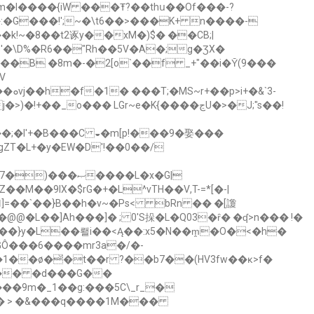
'�\D%�R6��"Rh��5V�A�;g�ƷX�
`3-
o��� LGr~e�K{����ڃU�>�J;"s��!
;�I'+�B���C ◒�m[p!���9�娶���
gZT�L+�y�EW�D'!��0��/
ޞ����L�x�G|
]=��`��}B��h�v~�Ps< bRn �� �[讂
g��}y�L��뢜i��<Ą��:х5�N��m̭�O�<�h�
��9m�_1��g:���5C\_r_�
N�� > �&���q����1M���