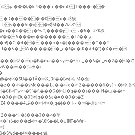
�)Dqa���l;�ld4���m��mO[T���-��
2p�D����� �0�o�U$醭
tT\<���5t�o�v$M��W˄'S2
m��%�� j�^wO,����jtb`v�6�- JZK枛
��A���iy{�����'��� b`�ڞ�
 vW����EJʣ�/
z� ���yMd��� LJ�,�o�Z�����6�y{�\-}
�9�ș3u�03 q��&e�=��9�t�Z
 2���^H�(���3��<�
莝
��zM�'.8K��L�Ѳ׈F�W#'-