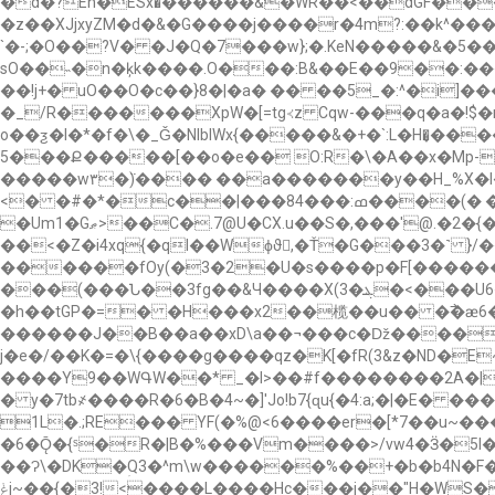
�d�?En�ESx�̀������&�WR��<��dGF��
�z��XJjxyZM�d�&�G����j����r�4m?:��k^���
`�-;�O��?V� �J�Q�7���w};�.KeN�����&�5��
sO��˵�n�ķk����.O���:B&��E��9��:��
��!j+� uO��O�c��}8�|�a� �� ��5_�:^�i
�_/R�������XpW�[=tg≺z Cqw-���q�a�!$�nSA
o��ƺ�l�*�f�\�_Ǧ�NIblWx{�����&�+�`:L�H�͎��
�5��Ք�����[��o�e�� O:R�\�A��x�Mp-�\[�"Xv^���#n��fo�S���q���l=�2�=M� �A%{�(?�n!}�O �4� � ���a�<�]���� y�|՞��?
�����w۳�߳)���� ��a�������y��H_
%X�I�֝Xqs�Xu�^�;�
<� �#�*�c��|���ߘ:���84����(� �N�CUD�-��䎊�O"ߌ�
�Um1�Gޠ>��C�.7@U�CX.u��S�,���'@.�2�{�i��oy�i�t�#p 8uO���0�|DU��H�9��1܁�F�q�Ե��j�Z�ɥɹ�B�m~��ǌy�^u_��6�(|_w�2���Ƣ�zD�u�k��7�"���3��g�d�<Q�duO��/
��<�Z�i4xq{�qІ��Wϕϑ,�Ť�G���3�˺ }/
������fOy(�3�2�U�s����p�F[������j&}Ú
���(���Ն��3fg��&Ч����X(3�ܔ�<���U6�(y��<�+�)�cG����xN_����&����� �@�v�$U��1Ǟ�K_3f��BwvjM�ɠם
�h��tGP�=� �H���x2��榄��u�� �߯�ӕ6�Æ
������J��B��a��xD\a��¬���c�ǅ�����T�f�@���# ���A܉$�g����^ ��L�7��<
j�e�/��K�=�\{����g����qz�K[�fR(3&z�ND�E
����Y9��WԳW��* _�I>��#f��������2A�|N/b�Y༠��5ip�R[�3?˕ʮ9'�
� y�7tb҂����R�6�B�4~�]'Jo!b7{ɋu{�4:a;�|�E� �
1L�.;RE��� YF(�%@<6����er�[*7��u~�
�6�Ǭ�{ˢ�R�|B�%���Vm����>/vw4�Ӟ�5l��
��Ɂ\�DK�ؚQ3�^m\w������%��+�b�b4N�F�
ݟj~��{�3!<����L����Hc���j��"H�WS���,rX��³�+��SE�0����P�\�(���ßO� �)��$�S%d�����eh&