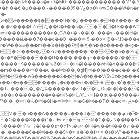
W�n�m.���N4������z#�>��>sg_̷��������$�
�-
l{�]���U�r�շ'����U�H�#���~� g�ڥY�/�����4*��`�I}
��'�Z����0Znַ[7_��G�+��6�n�� �LK���WG
*x��~N?�����ŗ��$�;~ss ����ղ�{{}
4����Lz-
�.�.⛻���i�շ�Zrz�������r:��>��6��
����?�*�������U����˳���q~������7��
�m��������ui��b��ˏ�gN)��]����ŏ��ˋ��
�G��.wG������2���A�t���V/5vOz�g����
�~8q�ݴ�ۿ��ŧ���N��u�}^j��^~��Kބ��t��8��t��I|
K;�ד/
�C���T�;��d-ݯ{=�8.�~|D�&������kA�ެ�>�w��l R9P�w���:��8}
M�:�u���A���.��Ú���G�"���3�l�qm�Ȋ��fv
$����{�h��{'�g��-��TO����?
�#�_�����6����.��S>�a�`��f�)�bV^��#
-7���Q�$��}H�مF�/����l7��GF "T�{�7