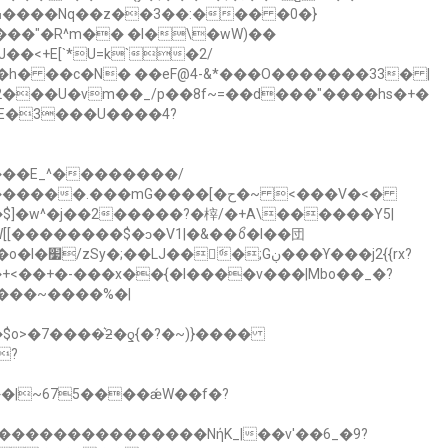
�X���"�R^m�� �I�\�wW)��
�<+E[`*U=k`�2/
_A�h� ��c�N�
��eF@4-&*���O�������33� |
Su2���U�vm��_/p��8f~=��d���"����hs�+�
#E�3���U����4?
�w^�j��2�����?�榟/�+A\������Y5|
+<��+�-���x��{�I����v���|Mbo��_�?
?