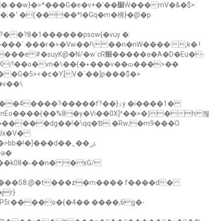
G�e�v+�'��׸Ŵ���mV�&�$>:
�?8�1������psow{�vuy �:
��{�٭���v��ɷ���>��
NUx�V�
����S8:@�t���z�m���� f����d�
P5r����o�{�4�� ����,6g�-