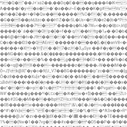
^ל�Q�"��J+`x۵2��,��Dq�E����q���4�IK+; #�j���L����������ؓŤ�8�8��l�$}�2�m�l����{iW ���Ŧ?��thս��Of���-?
A����i'�y=�a�+�`�a��u!~E�j���K�g#wVs" �[��7�׳��S����;=x�ُ���t�֪7�#"=����:�G���!';~�\t6
�rh��2��r+�9�Qw�������%C�f�j"�,�����WW�_1������|x� L��v'u{��׌�4
�G��5��pӍƋzc�.��H1Z��r5L�Us<�A|�e2�}b�*
-N��k��7^�?"����q�NJ�7Wק��>ߋ�唿c>,k!@▿�`[����̷��^Y?�_�^�J�`�0������O��B �8m�-�2[o`��f _+"��i�Ȳ(9���
����)�` á���Op�]�>f�� q/��htg�1ޓ� �O�b�l�ʅr[��Ǎ��P����Ub�j����Ӧ�-e���g_���,tRPbV
��6@��tv�J9����"��rVI�[c��[d[��v���� ����yX�G�Iy|�d
C�s�r��ID3��QAEn`�����#����[L�i{�anV8<���SH
��t��+�X >�'[\�:�I7�z;�3ىSye ��#�y�����pe�
��NG��b:����.&�(��̤��p��������,�H6����>
��>ǒ�>��n�%� ���,g���H�EO+�� ��Fk�ǒ�G
�G�=q@�{fX���~������z����ވW���IM���WG:'[>(ċ�˾n=.<&V%��jRp��=�AsU ��
Ŏ=J'ֲ֤Fck@X|"�y�o�9(U_V7��BG������ip"zc��+m�]g2�
Ȫ�z8�����Xu[e*�s��kU�{� �&8�.��H$�����i 7ǣ$e猴?s=�o[^A
ܠBdv���r���[�ͅn��-�L�:��I͢���{�)���x�*
�e"��<�i=p�1v,�jT*�j��1 �Pvga~�{�;`ä��ߏ���-V��F�S���?�������&�z~x4a�@@�L��]Ah���]� ; 0'S挆�L�Q0
W#'��I���g���^!�Lꫡc��Ѫ�w�+$|���-��ZLt
��b#2G�ȷ�Ml����IbpZs;xYM����&�Q�0����5k�a��ON�D�1_� �
�0B����w���c���rHH(˟ |&\;�E�J�=u����̔���Q ��5��I=j�$ڌ G9 �꾒8��Ĝ���#өy��9 �(/�}��1��ø�̆
�^#\�Vx}x�˞"\É�x�a� d�^L�Y-�*A3א��>R^2g>��dAehd'���ԗ(_>��Z�L+dq%�+��&��Ak��� �d���G��
����@Je"�zv���]�̲dX��28=�\΍:��e�E��TӖ��
1%��{Nw�1��7vg���#x���^�D5��P�-�9�!�