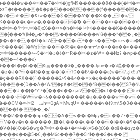
w��4��7�>�)gfΜ9����;��8���(���:��w}�>*���
p���x����(f������׳�;�د �(����*l�Gq�m�柫}�@�p
p�7�aP� f�&\w�� �$.� ��A'�'��S.��_f�o/
�K�����u�>w�;������߫�:� ���><����>}?�
���GG���w'G���^��ۼ����e #�suyK@�N/�w`cR׭�����a�A�D�Eu�-
,��Ó�toIWF���u^��-<��^�m><�Uc�K/!��o�vn�\
��z�W��Nz? �wp��v��\
�|7B����)D��A�\W/�p#�t;�}�^B��l��} S7�
���of���� |I5e�>bb�!�]���d��_��ݜ
w�~&��������E�ؼ�;����w!�w�a�
φ9��Ͷ�����npx��A�w��r�Mpy�:s��77�
���u��f���|��k�9��jr}
�}Q;�G�wg�7���+�4�};=S�{sX�.�o�͋��zyz�
��7��5l4I���3�u��