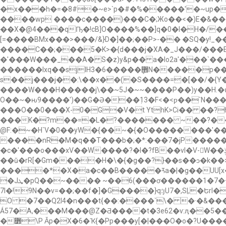
�x���h�=�8#�~e>`p�#�%�����'�~up
����wp ����c����)���C�;Жo��<�)E�&�
��X�@4���qҦ�!cB]O����%��]q�0�I�H�/���vg1�0c��0��e���
[=����BMx���>���/&}D�]��;��P>-�� �SQ�y!_����P :ê٣�p����A�L��*h�xMɈS|��<�O�2� *�w:�%��>)��8�
����C��;���5�Κ>�{d���j�XA�_J���/���E��
�'���W���_��A� S�z)y&p�� a�lo2a'���`���E�*�e�;ww
������lxq��sjlH3�6�����ܷ޾N�����p�� '�U?7���7�_�)&�X�~��0x ~�����j��}��I���qΒ~���O��7�ղ�<ۈm8y7����j8�;~�
s��j���j��:\��x��(�S����=�[��/�{
����W���H�����j\��~5J�~~����P��)y��
O��~�ԋ9����')��G�Ə���߲13�F<�<ƿ��`N���n
���O��0���X-0�G�V�t YthK>Ci�� ��?
���K�?m��=�L�?������� ~��?���
@F:�~�H`V�0��yW�{��~�{�O��������'������܉��Z���[�q����w���?-���h��>~���9���?�5T
����nR�M�q��T���b�;�*:���7�jP������bp
�c�'���o���xV��W����?�l�?fB��vl�V-W��ݙ����.�]]�j�}> ��П5���4�m��Fs��%�Q.I3`�AӚ�Zu��`5���Foњ��1 � ��Pk����>l��D��[�/
��ŭ�rR[�Gm����H�\�{�g��?}��s��ͻ�k�
����*�X�a�c��B�����ꛦa�|�g��UU[x�Q�B�
�Jܜ�pQ��~���� ~��6(���ơ������1�7�+u'�\K��`:kK��:�m���0 h�c�9X�A��`-N���������(�[
7l�!9N��v=��;��f�]�G����}q؛յU7�,S|,�ԵrI�ϼP�� �~��>�-���4�=m�kA�^�x�[ږ2]C�=d7�.C�Z�5��5���-���� ]W�� *��N\1p��G��g
O �7��Q2l4�n���t{��:����`\� �·�&��
Ǻ57�A,���M���@Z�Ƌ����t�3e62�v:ӆ��5��a���+�nݟϬI�4? ���o;�Y�����!9��ҝ2�x��/@]y���
�߻\P Ǎp�X�6�Ҡ{�Pp���y[�|���O�o�?U����1ܳ�S�4���6Bw�������� �Q�EE�G�L�