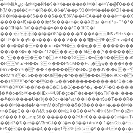
�M&AܨŖ+&ng�ЌN�9�'��(��a�.�1�Y�@FΟ���i.�:�Km����v�8�[ � �kն��r���-˟ic͝w�j��v�X<�4o�#3�$�;5�4�Z�=|P-ݬP
h{M�vg�I�č}*�]R��L�6�V��ԗ^X(���|��KD1���H�R���ܜ*���q$���rp���P����^
ŘX�����8$����$��/E8KV��4\EA��h���l*��X9
�����>l$)����tip65e����g��X@tϻ .�r|*a~T^�
�� H�Njáٌ��@��y�k���^C�tQ�!
���הf��l��OS`����.̴�`0��A�IN&zSHz5ި�r����;�6��c�>ƪ��^�w�I��g�̥D��P�W�*8���@�3Wn���>����B�k��� �A��b���I�R.=60B}
�ĹU*�De�q9s�b���\.���.V�� ��޼3w 9E�Omzi�4����I�nI����O��[��FƂ�K�9(S��U� ������+��,q���:& �?x
�b�c��j&� v���u/lu�c?N�g��m͟��-�����y�����kجZaZ3��봓aܕ�_��k��15�s&^� �,@��)�V]ѳ�v�ˊ̧�.C`%��.j�, 
��\��3�n�9��q^12���u��`5k��[Y������
�_"���I��#� bF7U��؇X#�w�4�� .�
�RW u/+N��n $73���PNϬM��+-ԡ� yq�.���B�
(HiYv��Y!\i�*.��`4�����Y�G�J@��JV�;�o 
�RM'%8�56���t�Q8�y�?������u�Ԙ9Ck>�
��z'�f�^�Gz�<ϕ��h�K��������I�&4D�ic
�$О��Y���C�El.&�Q{���f�ݚ `��\�Q ���i�=o��4Z��W���%
[�#�o�9b���HEx>U9F�g
c�iT�s֚��j�צTkF��l.�����ʙ�g��b��u$�r���kC0$�e1�O/D���F�z^����'�U��spn=y$q:�,s�b��4��48�n�/
�#�xk����U�r'kj��Dc>�I�%aؙ/��H���nSu�
�����sI�M�mM�bFp��5�88�����,�����%
�Z�pQ�,�/�W&9; ș��|�슅X�G��4tfv}4hl&T�aZ�ۧ$�@*���̊j�
ϙY���-h�Lٷp$6�`�������?rU0��;����9�T�A�,@Xf�4�s�ٽ�4B�qF�[5�S��t�EwX�/5�1'�9- ��!)��.%�f�|
��P�%���V3mCJ��'{�w�3��+#n/V�`1�Cנb,�*�I`�63:���lOq��Ey,��^���l�OX��bR�;��T��r7�\nXE-;��M����a���I�-
ɦ+$�{�(���i�4;��x�g1Ϋ3H.\ۡ{#�9��uH;d��