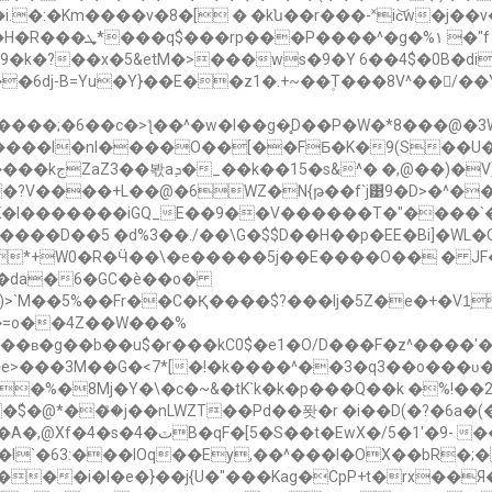
�g�%١ �"f ن}
�k�?��x�5&etM�>���ws�9�Y 6��4$�0B�diF
*��6dj-B=Yu�Y}��E��z1�.+~��۪T���8V^�� /
G�[{�ä�ǿ0?
�?V����+L��@�6WZ�N{թ��f`j͹9�D>�^�
oK�I�������iGQ_E��9��V������T�"����`
�����D��5 �d%3��./��\G�$$D��H��p�EE�Bi]�W
�>?*+W0�R�Ӵ��\�e�����5j��E����O�� � 
 �da�6�GC�è��o�
�)>`M��5%��Fr��C�Қ����$?���lj�5Z�e�+�V1
T���R�e>���3M��G�<7*[�!�k����^��3�q3��o��
�8Mj�Y�\�c�~&�tK`k�k�p���Q��k �%!��2v�V
�nLWZT��Pd��퐛�r �i��D(�?�6a�(�1�F�<�ك)����{�"�����g���
x����i�l�e�}��j{U�"���Kag�CpP+t�rx��Я