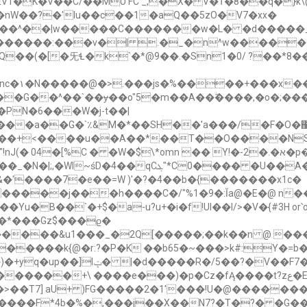
MU FC _,�X� V�Ť�8��q�}k\@���נ��Ϫ���p�������
�nW��?�'Iu��c��1�aQ��5zO�V7�xx�
�Ww��^��|w�����C�������w�L� �d�����_
Y"0@�߽������:���v�| .�_�n^w����
��(�[�旡Ɬ�k`�*@9��.�Sn1�0/ ?��*8��
�;F�:�
����G��^��`��ɏ��o"5�m��A��ۖ����,�o�;�
�PN�6���W�j-t��|
`,����a��G�`٪&M�*��SH��'a���/�F�O�
��>����+<����u��A��*��T��O
����NS
&�'����7�e��=W )'�?�4��b�{�������x1c�
�����j���h����C�/"%1�9�:Ĭa@�E�@ n
��`�+$�a-u?u+�i�f!Ul��l/>�V�{#3H or՝oo�
���&u1���_�2Q[�����;��k��n @ ���
�l�Wא�T����z~T��Ka�~M��/
����F*4b�%�,���j��X��N7?�T�?� �G��.�