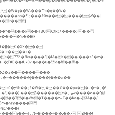
��¿� �훳
* �W�ɻ��W\���"?c�q��W�
������bp�6`g���#0n��o�����W��|
�|r��|
���� ��%��΂}
΁�{|�C�XX���-
�`+����k�
��Z�;s���������
~������̧|�����]���ci��
tc0�y؇h��g?�W����#���pu�|�J�Ϯ�_�!
��h��wfo /{y�|���+�|�;��>˽h0��!