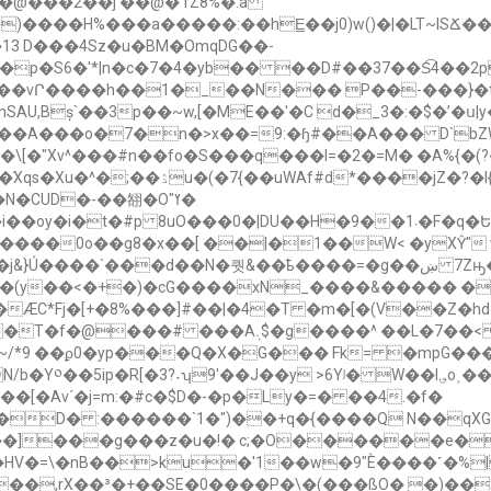
�@���2��j ��@�'fZ8%�.a
)����H%���a�����:��hE̲��j0)w()�|�LT~lSՃ�
13 D���4Sz�u�BM�OmqDG��-
�p�S6�'*|n�c�7�4�yb�� ��D#��37��S͡4��
]����vՐ����h��1�_��N��� P��-���}�
U,Bș`��3p��~w,[�ME��'�C d�_3�:�$�ʼ�ս|y�
���A���o�7�n�>x��=9:�ɧ#��A��� D`bZW
�ۮu�(�7{��uWAf#d*����jZ�?�l{J��&�نW�� ����_a�ƭ�d�[K�#d�"(�X�)�
�����0o��g8�x��[ ��|�1��W< �yXŶ"
����`���d��N�퀏&��ҍ����=�gښ�� 7Zԣ�
C*Fj�[+�8%���]#��|�4�T �m�[�(V��Z�hd�
 �CfTw�9`�f.���G�U�q���ι���-N�ɰ;��
~/*9 ��ϼ0�yp���Q�X�G��� Fk= �mpG
���
�J��y >6Yʲ� W��l؈o˲��Z4 ����ڦ4��<�jq�j��Η~]�֝�拺a,
����[�Av´�j=m:�#c�$D�-�p�Ly�=� ��4.�f�
��D� :������`1�")��+q�{����Q N��qXG
]���g���z�u�!� c;�O������e��1(6�x
HV�=\�nB��>ku�'1��w�9"È����˹�%|