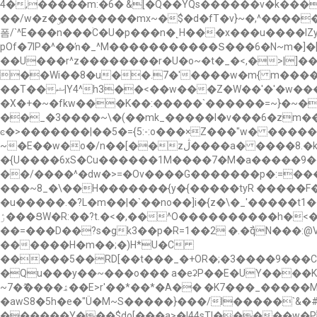
4�,�����m:�6� &[�Q�܏�YQs������ν�k�������v6���o�in\9�MOϮ������������ �M*�:`�n�>��O�/
��/w�z�ۣ��������mx~�$�d�fT�v}~�,^������h:��6;�u����~�����ݯ/`�89�p�vwC���
폼/`^E���n���ۛC�U�p���n�˻Н���x���u����IZy
pOf�7IP�^��ŉ�_^M�����������Տ���6�N~m�]�[w�w�����
��U���r^z��������r�U�o~�t�_�<,�>|]�
��Wi��8�u��.7�'����w�m{ m����x����������a�ݛƇW�>�~��]�۽���s~����z���
��T��ޝ|Y4^h3��<��w���Z�W��'�'�w�������Ѩ���7���o��D_��� 5-��o@�~\}9�����qq�7���y�jQ���?
�X�+�~�fkw���K��:�����`������=~}�~�r�W��bث��߽�m��`s�}�q�?}��n��z���� �Kg�
��_�3����~\�(��mk_�����l�v���6�zm�
ͼ�>�������|��5�={5:-:o���×Z���"w� ��
~�E��w�o�/n��[��zڷ����a� ����8.�k����HK������`w2���[����w�э����}
�{U����6xS�Cu������1M����7�M�a�����9�
��/����^�dw�>=�Ov����G�������p�:=���
���~8_�\��H�������{y�{�����tyR �����F���z�y���:���ԣI�c���yz�;
�u�����.�?L�m��|�`��no��]i�{z�\�_'�����t1��Tޞ���;�_�/_%�����k�>jD��0_.Og�t�}����/^�p_�87^<}u�����������>,߮�
ۯ���ՑW�R:��?t.�<�,��^O����������h�<�a��u��������=��l6�_/o'_~|��qo���ŏ���7��ǆ� W�����Es9�7��Ϲ�jN�}
��=���D��?s�gk3��p�R=1��2 �.�߯qN���:@V?� �+�Ț�K,��GH�'_
������H�m��;�)H*U�C
�����5��RD[��t���_�+OR�;�3����9���C
�Qu���y��~���o��� a�eʡP��E�UY����K�Q����S���("�ݺdwb�sp@�G��,JN��l��
~7�ޮ����ۿ��E>r'��*��*�A�� �K7���_�����Mˀ:����1wH?�}���ʑ*�eT>t�a��w�����y |��G���hz5�h^ �ⱴGW�:Q��{
�awS8�5h�e�"Ü�M~S�����}���/l�����`&
������Y���$do[���a>�!44sTI�����w�P߯���AT���