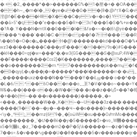
�:+.�2_����*��>������G%�1�壓�+� �OA��2^�-�J�\:� ue
��h~_�m�I�_/�ye�u��Ω� �{8�;@i^᥅X�G;
潌 @f�E����H8�X���C�yv�=�o�}.Y1����
��ǟ>5"�ŲI��"e��o��5�R+� 3c?���5�S�%+w�
�?A�..Y���N�mtX��0���l�&fa�<~�i�|6\@yё�
��� ^r���`��U�C:��c g��f�7!���· ��
\��b9�>O�c�ܜ����H�@\�������kd����O�%�~�������\/j>=\m�.ƚn珀
wz3��ا������ C���ydF����I��/9s�)#G���`� :H+��gB����q��
�kH���0=qʧ�w=���^�;�w3{GG�����S�@xuP;4W��Lց��ػڝ���y���⫷t��V��~\\����=-�gr��u쾽,��
��F����r����Ccs2]�K�������ݛ����?����q���H�7�w��c-yعd���k�w��K˻ܣ��Y՟o^�ηS������.���mG����[�ح�~ <���V�<�
��o�������2�m.*7��������pk��mų�f�4
�3�qyy|;�ܟ���j�>�����*���l������rr�:�uj_�/6_iΫ�ב�Kg�68|�{��Gt��x�vp�|}��j��3��v�ǟgW[[��������$�ͻ�V1|�&��ޯo�I��団
_������uxz��܏��N��^���Y��iLϣ��� o��^�� ��&�û����Nz�Y�!>���_>�w[Io7�{�.|��1{{�i�o�I�׷/zSy�;��LJ��ަ�;Gڹ���ϒ���j2{{rx?
�L�6/.^�� 6O���n��o__]E?�V�!��o~���
W&�ه��{���-o��ڍ�W����.�o��z��կ$=��?�8[����{{?�z�|6��_L�����R���O�_*G`��χ����~����%�|
�+��b{t~��:��v�������ѯ�����_�>
<���_������W��_K�~�~U���3z���:���������i��)@�
����(9�.'��~�y�~���Ҹ~��s����}>�����I�
<\y�_^ݻ��mz{6'9�_�[oώW�xu���OߝmMo�����շ��I��s�|������巣�S��|�p��Ꮲϖ��项
��������_'�Ư��8ќ��y�5�����$>�vo_W޾����������c?�v�f���׊��u�M����B��w���|~675����ǽW��f�?
x5�9{׸s_�z_7�����m2��P�5j\k�����= ~�z�9��<�u8���[Of�凷
7��s=.&�v���߆g���U��8�����5�v���a���qr�$�ճ�������lq�x�Wg���7�g����Mxܼ�ۏ�_ �� ���������������NήK_|��v'��6_�9?