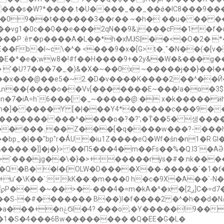
����s�W?*����.t�U����_��_��ǿ�lC8���9��
��09��t������3��r�� ~�h� ��u� �� �
2qN��ݙ&9���cF�1�f�o���� ��7��
�]��v���W/
Fb�I~c\�^� <���9�x�[G>t�ˏ"�N��(�[v
8�!#f��H����9+�2y&�W�&���g��Aߍ�ꦻeو�P�7�| �*v��E
Y��x���@��e5�~2.�D�v����K����2��^��Й
H.�տ��{����o��Vv[�������E~���!a�o�
�7�iA=h`6���[ �_~�����@:� x�k�����ӥhs
h�]� ����Y [�|���Y4*������c��
�9��
����� ���^����o�?�?';�Ť��5� 생����~�3�
��:�Q�ثj����q ڣR�
_�|��"bp"r�ÁU�iu1Z����eQ�Wf�ŝn�n1�R GI
�>`���jg��\�}�>+�����rÿs�#�:nk��
�I�{OLW�D����X��-�����`�1�ť�����O��D��
��S-�#������� B��)I�f����2 �^�h��d�N/
 [[̊ ���˴7�O��a͙��݁���/